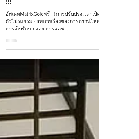
อัพเดทMatrixGoldฟรี
!!!
อัพเดทMatrixGoldฟรี !!! การปรับปรุงเวลาเปิด
ตัวโปรแกรม · อัพเดทเรื่องของการดาวน์โหลด
การเก็บรักษา และ การแคช...